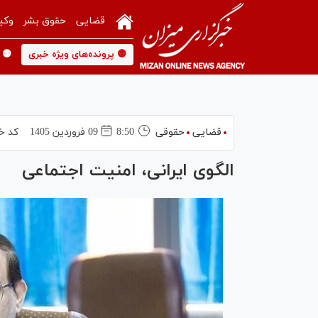
قضایی
حقوق بشر
وکی
🟡 پرونده‌های ویژه خبری
🟡 
قضایی
حقوقی
8:50
09 فروردين 1405
کد خ
الگوی ایرانی، امنیت اجتماعی