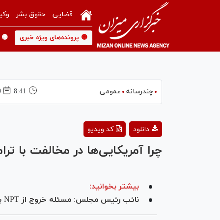
قضایی
حقوق بشر
وکی
🟡 پرونده‌های ویژه خبری
🟡 
چندرسانه
عمومی
8:41
09 
دانلود
کد ویدیو
چرا آمریکایی‌ها در مخالفت با ترا
بیشتر بخوانید:
نائب رئیس مجلس: مسئله خروج از NPT باید در دستور کار بگیرد