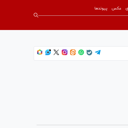
ی
عکس
پیوندها