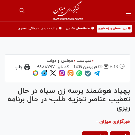
🟡 پرونده‌های ویژه خبری
🟡 سامانه‌های قضایی
🟡 جنایت میدان علیخانی اصفهان
سیاست
مجلس و دولت
6:13
09 فروردين 1405
کد خبر:
۴۸۸۸۷۹۷
چاپ
پهپاد هوشمند پرسه زن سپاه در حال
تعقیب عناصر تجزیه طلب؛ در حال برنامه
ریزی
خبرگزاری میزان
-
Play