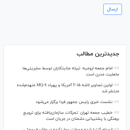
جدیدترین مطالب
امام جمعه ارومیه: تبرئه جنایتکاران توسط سلبریتی‌ها
جاهلیت مدرن است
اولین تصاویر لاشه F-۱۵ آمریکا و پهپاد MQ-۹ منهدم‌شده
منتشر شد
نشست خبری رئیس‌ جمهور فردا برگزار می‌شود
خطیب جمعه تهران: تحرکات سازمان‌یافته برای ترویج
برهنگی با پشتیبانی دشمنان در جریان است
انهدام کنترل‌شده مهمات عمل‌نکرده در حاشیه بهمئی