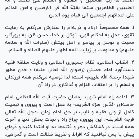
الحمد لله رب العالمین و الصلوة و السلام علی محمّد و آله
الطیبین الطاهرین سیّما بقیّة الله فی الارضین و لعن الدائم
علی اعدائهم اجمعین الی قیام یوم الدین.
۱. همه مخصوصاً اولاد و ذریه‌ام را سفارش می‌کنم به رعایت
تقوی، عمل به احکام الهی، توکل بر خدا، حسن ظن به پرورگار،
محبت و توسل بر پیامبر و اهل بیتش (صلوات الله و سلامه
علیهم) و مداومت بر زیارت ائمه اطهار علیهم الصلاه و السلام.
۲. انقلاب اسلامی، نظام جمهوری اسلامی و ولایت مطلقه فقیه
دست‌آورد امام خمینی (رضوان الله تعالی علیه) و خون مطهر
شهدا -رحمة الله علیهم- است؛ لذا توصیه می‌کنم همه فرزندان
و نسلم را بر اعتقاد، التزام و فداکاری در راه آن.
۳. ادامه راه امام شهید رمضان حضرت آیت الله العظمی امام
خامنه‌ای -قدّس سرّه الشریف- به عمل است و پیروی و تبعیت
کامل از ولی فقیه و نایب بر حق امام زمان -عجل الله تعالی
فرجه الشریف-. این پیروی، چراغ راه و نجات بخش دنیا و آخرت
همه است. در کشاکش دهر و فتنه‌ها به او اقتدا کنید و ذره‌ای
پیش یا پس نیافتید که افراط و تفریط ضلالت است و گمراهی.