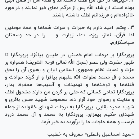
۱۲. خیلی‌ها در حق من لطف داشته‌اند و همه اش از فضل الهی
بوده است. ان شاء الله پس از مرگم دعای خیر نمایند و در مورد
خانواده‌ام و فرزندانم لطف داشته باشند.
۱۳. چشم امید دارم به خیرات و مبرات شما‌ها و همه مومنین
لذا قرآن، نماز، روزه، دعا، زیارت و ... را در حد وسعتان
سپاسگزارم.
پروردگارا بر درجات امام خمینی در علیین بیافزا، پروردگارا تا
ظهور حضرت ولی عصر (عجلّ الله تعالی فرجه الشریف) همواره بر
عزت و نصرت نظام جمهوری اسلامی ایران و رهبری آن را بحق
محمد و آل محمد صلوات الله علیهم بیافزا و از گزند حوادث و
فتنه‌ها و توطئه‌ها و تهدیدات و آسیب‌ها محفوظ بدار،
پروردگارا تمامی کسانی که حقی بر گردن من دارند مشمول لطف
و عنایت و رضوان خود قرار ده، مخصوصا شهید حسن باقری و
شهید مجید بقایی. پروردگارا به درجات شهدای خانواده از جمله
شهدای حکیم بیفزای. پروردگارا به محمد و آل محمد درود
فرست و همه حاجات ما را برآورده به خیر فرما.
«سید اسماعیل واعظی» معروف به خطیب