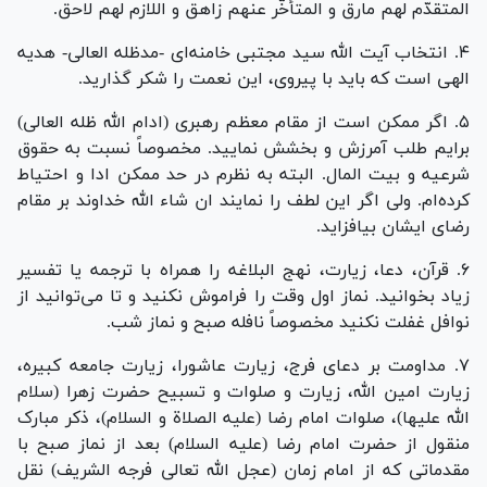
المتقدّم لهم مارق و المتأخّر عنهم زاهق و اللازم لهم لاحق.
۴. انتخاب آیت الله سید مجتبی خامنه‌ای -مدظله العالی- هدیه
الهی است که باید با پیروی، این نعمت را شکر گذارید.
۵. اگر ممکن است از مقام معظم رهبری (ادام الله ظله العالی)
برایم طلب آمرزش و بخشش نمایید. مخصوصاً نسبت به حقوق
شرعیه و بیت المال. البته به نظرم در حد ممکن ادا و احتیاط
کرده‌ام. ولی اگر این لطف را نمایند ان شاء الله خداوند بر مقام
رضای ایشان بیافزاید.
۶. قرآن، دعا، زیارت، نهج البلاغه را همراه با ترجمه یا تفسیر
زیاد بخوانید. نماز اول وقت را فراموش نکنید و تا می‌توانید از
نوافل غفلت نکنید مخصوصاً نافله صبح و نماز شب.
۷. مداومت بر دعای فرج، زیارت عاشورا، زیارت جامعه کبیره،
زیارت امین الله، زیارت و صلوات و تسبیح حضرت زهرا (سلام
الله علیها)، صلوات امام رضا (علیه الصلاة و السلام)، ذکر مبارک
منقول از حضرت امام رضا (علیه السلام) بعد از نماز صبح با
مقدماتی که از امام زمان (عجل الله تعالی فرجه الشریف) نقل