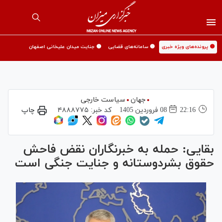
🟡 پرونده‌های ویژه خبری
🟡 سامانه‌های قضایی
🟡 جنایت میدان علیخانی اصفهان
جهان
سیاست خارجی
22:16
08 فروردين 1405
کد خبر:
۴۸۸۸۷۷۵
چاپ
بقایی: حمله به خبرنگاران نقض فاحش
حقوق بشردوستانه و جنایت جنگی است