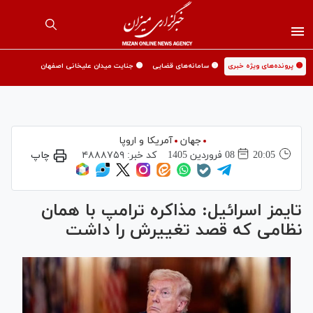
🟡 پرونده‌های ویژه خبری
🟡 سامانه‌های قضایی
🟡 جنایت میدان علیخانی اصفهان
جهان
آمریکا و اروپا
20:05
08 فروردين 1405
کد خبر:
۴۸۸۸۷۵۹
چاپ
تایمز اسرائیل: مذاکره ترامپ با همان
نظامی که قصد تغییرش را داشت