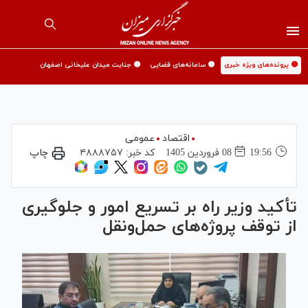
🟡 پرونده‌های ویژه خبری
🟡 سامانه‌های قضایی
🟡 جنایت میدان علیخانی اصفهان
اقتصاد
عمومی
19:56
08 فروردين 1405
کد خبر:
۴۸۸۸۷۵۷
چاپ
تأکید وزیر راه بر تسریع امور و جلوگیری
از توقف پروژه‌های حمل‌ونقل