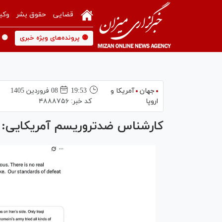
قضایی
حقوق بشر
وکی
🟡 پرونده‌های ویژه خبری
🟡 
جهان
آمریکا و
19:53
08 فروردين 1405
اروپا
کد خبر:
۴۸۸۸۷۵۶
کارشناس ضدتروریسم آمریکایی: ا