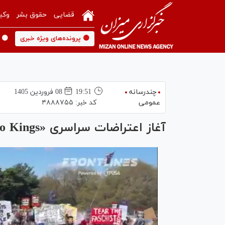
قضایی
حقوق بشر
وکی
🟡 پرونده‌های ویژه خبری
🟡 
چندرسانه
19:51
08 فروردين 1405
عمومی
کد خبر:
۴۸۸۸۷۵۵
آغاز اعتراضات سراسری «No Kings» یا «نه به پادشاه» در سراسر آمریکا