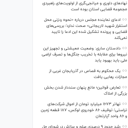
نهاد‌های داوری و میانجی‌گری از اولویت‌های راهبردی
مجموعه قضایی استان بوده است
ادعای نماینده مجلس درباره «نحوه ردزنی محل
استقرار شهید لاریجانی» صحت ندارد/ بررسی‌های
قضایی و پرونده تشکیل شده این ادعا را تایید
نمی‌کند
دادستان ساری: وضعیت معیشتی و تجهیز این
نیرو‌ها برای مقابله با تخریب جنگل‌ها و تصرف اراضی
ملی باید بهبود یابد
یک محکوم به قصاص در آذربایجان‌ غربی از
مجازات رهایی یافت
تعارض قوانین؛ مانع پنهان سنددار شدن بخش
بزرگی از املاک
تهاتر ۱۶۷۳ میلیارد تومان از اموال شرکت‌های
تراستی/ توقیف ۸۶ خودروی لوکس، ۱۸۷ قطعه زمین
و ۸۶ واحد آپارتمان
رشد حدود ۹ درصدی صلح و سازش در شورای حل