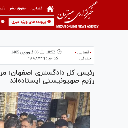
قضایی
حقوق بشر
وکی
🟡 پرونده‌های ویژه خبری
🟡 
قضایی
18:52
08 فروردين 1405
حقوقی
کد خبر:
۴۸۸۸۷۴۹
رئیس کل دادگستری اصفهان: مردم
رژیم صهیونیستی ایستاده‌اند