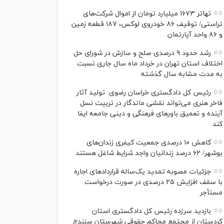
تهاتر ۱۶۷۳ میلیارد تومان از اموال شرکت‌های
تراستی/ توقیف ۸۶ خودروی لوکس، ۱۸۷ قطعه زمین
و ۸۶ واحد آپارتمان
رشد حدود ۹ درصدی صلح و سازش در شورای حل
اختلاف استان تهران در خرداد ماه سال جاری نسبت
به مدت مشابه سال گذشته
رئیس کل دادگستری خراسان رضوی: تولید آثار
فاخر هنری می‌تواند نقشی ماندگار در تربیت نسل
آینده و تعمیق باور‌های فرهنگی و دینی جامعه ایفا
کند
کاهش ۱۰ درصدی جمعیت کیفری زندان‌های
بوشهر/ ۶۲ درصد زندانیان واجد شرایط شاغل هستند
جزئیات مصوبه تمدید یک‌ساله قرارداد‌های اجاره
با سقف افزایش ۲۵ درصدی در صورت درخواست
مستأجر
بازدید سرزده رئیس کل دادگستری استان
کردستان از مجتمع محاکم حقوقی شهرستان سنندج