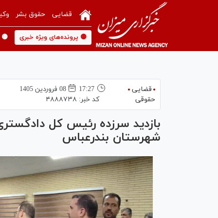
قضایی
حقوق بشر
وکی
🟡 پرونده‌های ویژه خبری
🟡 
قضایی
17:27
08 فروردين 1405
حقوقی
کد خبر:
۴۸۸۸۷۳۸
بازدید سرزده رئیس کل دادگستری
شهرستان بندرعباس