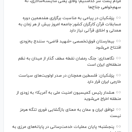
مردم پشت سر گذاشتیم/ وفاق یعنی شایسته‌سالاری، نه
سهم‌خواهی جناح‌ها
پزشکیان در پیامی به مناسبت برگزاری هفدهمین دوره
مسابقات قرآن کارگران کشور:جامعه امروز بیش از هر زمان به
همدلی و اخلاق قرآنی نیاز دارد
بیمارستان فوق‌تخصصی «شهید قاضی» سنندج به‌زودی
افتتاح می‌شود
نگاهداری: جنگ رمضان نقطه عطف گذار از میدان به نظم
منطقه‌ای ایران است
پزشکیان: فلسطین همچنان در صدر اولویت‌های سیاست
خارجی ایران قرار دارد
هشدار رئیس کمیسیون امنیت ملی به آمریکا؛ به زودی از
منطقه اخراج می‌شوید
توافق ایران و عمان به معنای بازگشایی فوری تنگه هرمز
نیست
پنجشنبه؛ پایان ﻋﻤﻠﯿﺎﺕ ﺧﺪﻣﺖ‌ﺭﺳﺎﻧﯽ در پایانه‌های مرزی ﺑﻪ