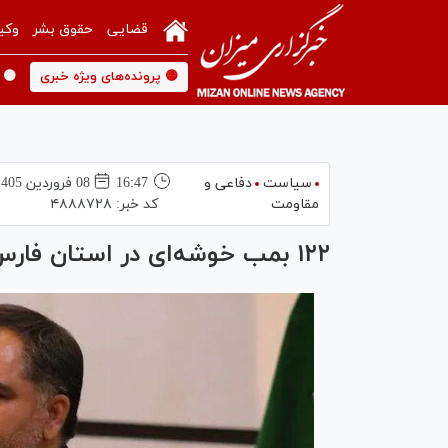
قضایی
حقوق بشر
وکی
🟡 پرونده‌های ویژه خبری
🟡 
سیاست
دفاعی و
16:47
08 فروردين 1405
مقاومت
کد خبر:
۴۸۸۸۷۲۸
۱۲۲ بمب خوشه‌ای در استان فارس کشف و منهدم شد