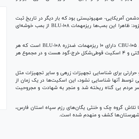
دشمن آمریکایی- صهیونیستی بود که بار دیگر در تاریخ ثبت
و در معرض دید آزادی‌خواهان جهان قرار گرفت، افزود: ظاهرا این بمب‌ها ریزمهمات BLU-۱۰۸ از بمب خوشه‌ای
به گفته یارمحمدی، هر بمب خوشه‌ای ۱۰۰۰ پوندی CBU-۱۰۵ دارای ۱۰ ریزمهمات ضدزره BLU-۱۰۸ است که هر
ریزمهمات آن شامل رادار ارتفاع‌سنج، یک موتور راکتی و ۴ اسکیت قوطی‌شکل خرج-گود هست و در مجموع هر
حرارتی برای شناسایی تجهیزات زرهی و سایر تجهیزات مثل
هدفی توسط آنها شناسایی نشود، این اسکیت‌ها در یک زمان از
سر مردم بی گناه ریخته شد و منجر به شهادت و مجروحیت
ا تلاش گروه چک و خنثی یگان‌های رزم سپاه استان فارس،