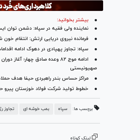
بیشتر بخوانید:
نماینده ولی فقیه در سپاه: دشمن توان ایستا
فرمانده نیروی دریایی ارتش: انتقام خون شه
سپاه: تجاوز پهپادی در دهوک ادامه اقدا
ادامه موج ۸۲ وعده صادق چهار؛ آغ
صهیونیستی
مراکز حساس بندر راهبردی حیفا هدف حملا
خطوط تولید شرکت فولاد خوزستان پیرو 
برچسب ها:
سپاه
بمب خوشه ای
تجاوز رژ
لینک کوتاه