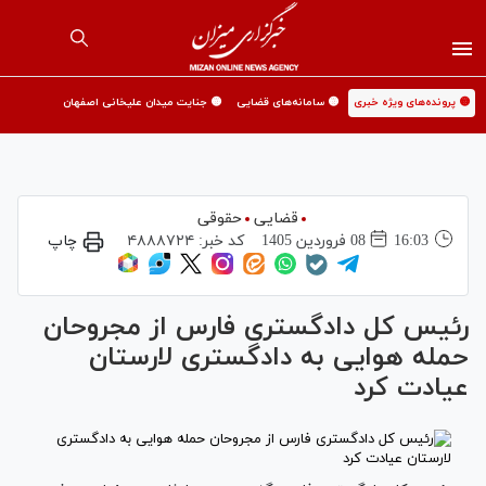
🟡 پرونده‌های ویژه خبری
🟡 سامانه‌های قضایی
🟡 جنایت میدان علیخانی اصفهان
قضایی
حقوقی
16:03
08 فروردين 1405
کد خبر:
۴۸۸۸۷۲۴
چاپ
رئیس کل دادگستری فارس از مجروحان
حمله هوایی به دادگستری لارستان
عیادت کرد