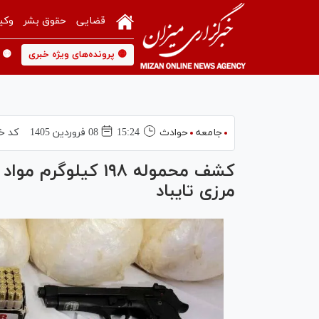
قضایی
حقوق بشر
وکی
🟡 پرونده‌های ویژه خبری
🟡 
جامعه
حوادث
15:24
08 فروردين 1405
کد خب
کشف محموله ۱۹۸ کی
مرزی تایباد