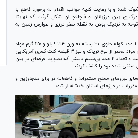
کوک شده و با رعایت کلیه جوانب اقدام به برخورد قاطع با
درگیری بین مرزبانان و قاچاقچیان شکل گرفت که نهایتا
با توجه به نزدیک بودن به نقطه صفر مرزی و عوارض زمین به
وی تصریح کرد: مرزبانان در پاکسازی محل درگیری ۶ عدد کوله حاوی ۳۰ بسته به وزن ۱۵۴ کیلو و ۱۲۰ گرم مواد
مخدر از نوع شیشه و ۴۲بسته به وزن ۴۴ کیلو گرم مواد مخدر از نوع تریاک و نیز ۳ قبضه کلت کمری آمریکایی
به همراه ۶ تیغه خشاب کلت، ۷۰ عدد تیر جنگی کلت و تعداد ۲ عدد بی‌سیم دستی که بصورت حرفه‌ای در بین
ن مخفی شده بود را کشف کردند.
 سایر نیرو‌های مسلح مقتدرانه و قاطعانه در برابر متجاوزین و
 مقررات در مرز‌های استان خدشه‌دار شود.