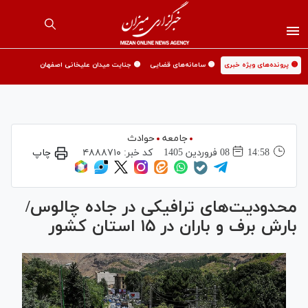
🟡 پرونده‌های ویژه خبری
🟡 سامانه‌های قضایی
🟡 جنایت میدان علیخانی اصفهان
جامعه
حوادث
14:58
08 فروردين 1405
کد خبر:
۴۸۸۸۷۱۰
چاپ
محدودیت‌های ترافیکی در جاده چالوس/
بارش برف و باران در ۱۵ استان کشور