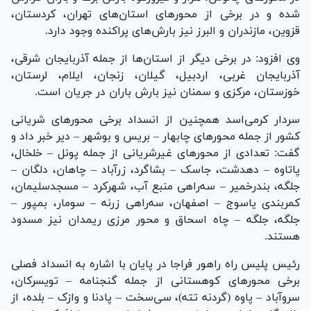
شده و در برخی از محور‌های استان‌های تهران، کردستان،
قزوین، مازندران و البرز نیز بارش‌های پراکنده وجود دارد.
وی افزود: در برخی دیگر از استان‌ها از جمله آذربایجان شرقی،
آذربایجان غربی، اردبیل، گیلان، زنجان، ایلام، لرستان،
خوزستان، مرکزی و سمنان نیز بارش باران در جریان است.
سردار کرمی‌اسد همچنین از انسداد برخی محور‌های شریانی
کشور از جمله محور‌های چابهار – بریس و بوشهر – دیر خبر داد و
گفت: تعدادی از محور‌های غیرشریانی از جمله پونل – خلخال،
پاتاوه – دهدشت، جاسک – بشاگرد، زرآباد – چاهان، دلگان –
جلگه، بندرخمیر – سه‌راهی منبع آب، شهرکرد – مسجدسلیمان،
کمربندی یاسوج – اصفهان، سه‌راهی زرنه – سومار، بمپور –
جلگه، جلگه – چاه اسحاق و محور مرزی ریمدان نیز مسدود
هستند.
رئیس پلیس راه راهور فراجا در پایان با اشاره به انسداد فصلی
برخی محور‌های کوهستانی از جمله گنجنامه – تویسرکان،
سروآباد – پاوه (گردنه تته)، سی‌سخت – پادنا و وازک – بلده، از