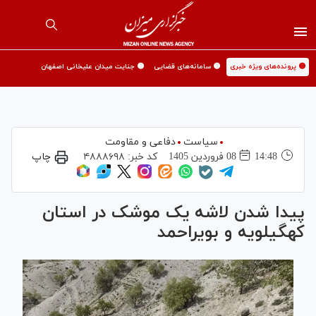
🟡 پرونده‌های ویژه خبری
🟡 سامانه‌های قضایی
🟡 جنایت میدان علیخانی اصفهان
سیاست
دفاعی و مقاومت
14:48
08 فروردين 1405
کد خبر:
۴۸۸۸۶۹۸
چاپ
پیدا شدن لاشه یک موشک در استان
کهگیلویه و بویراحمد