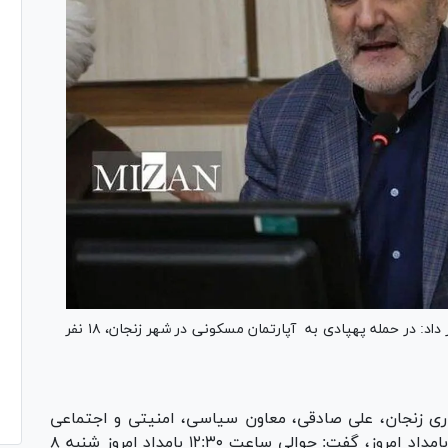
معاون سیاسی، امنیتی و اجتماعی استاندار زنجان خبر داد: در حمله پهپادی به آپارتمان مسکونی در شهر زنجان، ۱۸ نفر
اری زنجان، علی صادقی، معاون سیاسی، امنیتی و اجتماعی
استاندار زنجان، با تشریح ابعاد حمله کور پهبادی بامداد امروز، گفت: حوالی ساعت ۱۲:۳۰ بامداد امروز شنبه ۸