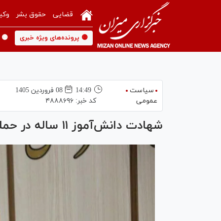
قضایی
حقوق بشر
وکی
🟡 پرونده‌های ویژه خبری
🟡 
سیاست
14:49
08 فروردين 1405
عمومی
کد خبر:
۴۸۸۸۶۹۶
شهادت دانش‌آموز ۱۱ ساله در حمله پهبادی به واحد مسکونی در زنجان