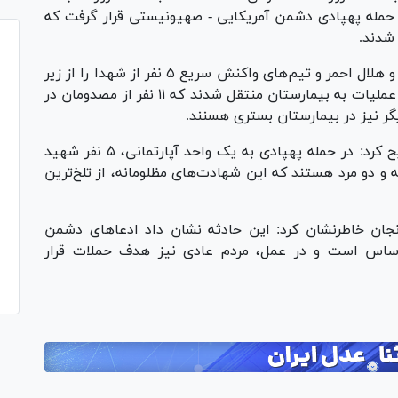
حمله پهپادی دشمن آمریکایی - صهیونیستی قرار گرفت که
وی افزود: در لحظات اولیه حادثه، عوامل اورژانس و هلال احمر و تیم‌های واکنش سریع ۵ نفر از شهدا را از زیر
آوار خارج کردند. ۱۳ نفر دیگر از مصدومان در ادامه عملیات به بیمارستان منتقل شدند که ۱۱ نفر از مصدومان در
گر نیز در بیمارستان بستری هسنند.
صادقی با اشاره به ابعاد انسانی این حادثه، تصریح کرد: در حمله پهپادی به یک واحد آپارتمانی، ۵ نفر شهید
 از این ۵ نفر دو زن، یک دختر بچه ۱۱ ساله و دو مرد هستند که این شهادت‌های مظلومانه، از تلخ‌ترین
جان خاطرنشان کرد: این حادثه نشان داد ادعا‌های دشمن
ساس است و در عمل، مردم عادی نیز هدف حملات قرار