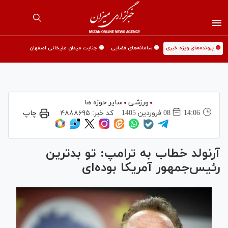
🟡 پرونده‌های ویژه خبری
🟡 سامانه‌های قضایی
🟡 جنایت میدان علیخانی اصفهان
ورزشی
سایر حوزه ها
14:06
08 فروردين 1405
کد خبر:
۴۸۸۸۶۹۵
چاپ
آرنولد خطاب به ترامپ: تو بدترین
رئیس‌جمهور آمریکا بوده‌ای