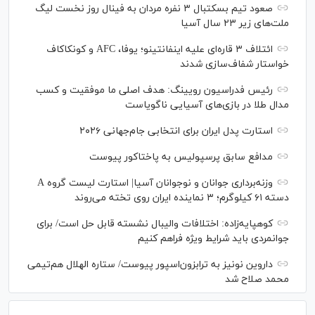
صعود تیم بسکتبال ۳ نفره مردان به فینال روز نخست لیگ
ملت‌های زیر ۲۳ سال آسیا
ائتلاف ۳ قاره‌ای علیه اینفانتینو؛ یوفا، AFC و کونکاکاف
خواستار شفاف‌سازی شدند
رئیس فدراسیون رویینگ: هدف اصلی ما موفقیت و کسب
مدال طلا در بازی‌های آسیایی ناگویاست
استارت پدل ایران برای انتخابی جام‌جهانی ۲۰۲۶
مدافع سابق پرسپولیس به پاختاکور پیوست
وزنه‌برداری جوانان و نوجوانان آسیا| استارت لیست گروه A
دسته ۶۱ کیلوگرم؛ ۳ نماینده ایران روی تخته می‌روند
کوهپایه‌زاده: اختلافات والیبال نشسته قابل حل است/ برای
جوانمردی باید شرایط ویژه فراهم کنیم
داروین نونیز به ترابزون‌اسپور پیوست/ ستاره الهلال هم‌تیمی
محمد صلاح شد