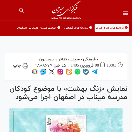
🟡 پرونده‌های ویژه خبری
🟡 سامانه‌های قضایی
🟡 جنایت میدان علیخانی اصفهان
فرهنگی
سینما،‌ تئاتر و تلویزیون
13:01
08 فروردين 1405
کد خبر:
۴۸۸۸۶۷۷
چاپ
نمایش «زنگ بهشت» با موضوع کودکان
مدرسه میناب در اصفهان اجرا می‌شود