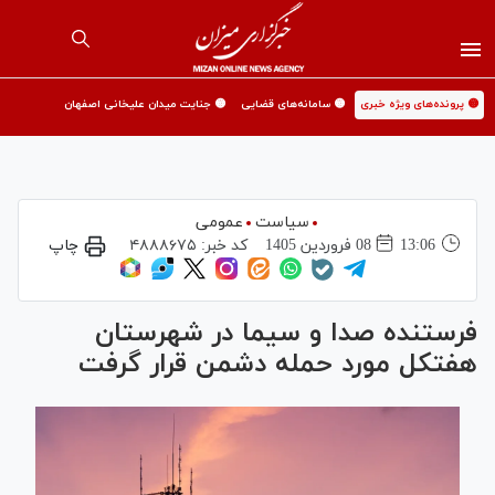
🟡 پرونده‌های ویژه خبری
🟡 سامانه‌های قضایی
🟡 جنایت میدان علیخانی اصفهان
سیاست
عمومی
13:06
08 فروردين 1405
کد خبر:
۴۸۸۸۶۷۵
چاپ
فرستنده صدا و سیما در شهرستان
هفتکل مورد حمله دشمن قرار گرفت