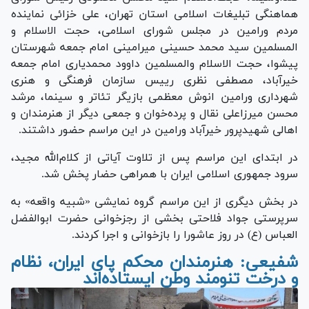
هماهنگی تبلیغات اسلامی استان تهران، علی خزائی نماینده
مردم ورامین در مجلس شورای اسلامی، حجت الاسلام و
المسلمین سید محمد حسینی میرامینی امام جمعه شهرستان
پیشوا، حجت الاسلام والمسلمین داوود محمدیاری امام جمعه
خیرآباد، مصطفی نظری رییس سازمان فرهنگی و هنری
شهرداری ورامین انوش معظمی بازیگر تئاتر و سینما، مرشد
محسن میرزاعلی نقال و پرده‌خوان و جمعی دیگر از هنرمندان و
اهالی شهیدپرور خیرآباد ورامین در این مراسم حضور داشتند.
در ابتدای این مراسم پس از تلاوت آیاتی از کلام‌الله مجید،
سرود جمهوری اسلامی ایران با همراهی حضار پخش شد.
در بخش دیگری از این مراسم گروه نمایشی «شبیه واقعه» به
سرپرستی جواد فلاحتی بخشی از رجزخوانی حضرت ابوالفضل
العباس (ع) در روز عاشورا را بازخوانی و اجرا کردند.
شفیعی: هنرمندان محکم پای ایران، نظام
و درخت تنومند وطن ایستاده‌اند