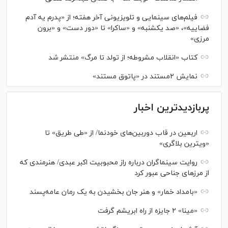
فیلم‌های سینمایی و تلویزیونی آخر هفته؛ از «پدرم یه آدم
فضاییه»، «صد یکشنبه» و «ساکرا» تا «دور دست» و «برون
مرزی»
کتاب «انقلاب مشروطه؛ از تولد تا مرگ» منتشر شد
نمایش ۲مستند در «پاتوق مستند»
پربازدیدترین اخبار
اربعین در قاب دوربین‌های خودنما/ از «طی طریق» تا
«ویترین بلاگری»
روایت سینماگران درباره راز محبوبیت اکبر عبدی/ هنرمندی که
از مرزهای جناحی عبور کرد
«بامداد خمار» و هنر جان بخشیدن به یک رمان عامه‌پسند
«مینا» ۲ جایزه از راه ابریشم گرفت