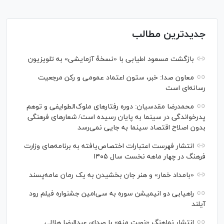
جدیدترین مطالب
بازگشت مسعود اطیابی با «نسخهٔ آزمایشی» به تلویزیون
معاون صدا: خبر، ستون اعتماد عمومی و رکن مرجعیت
رسانه‌ای است
محمدرضا مقدسیان: دوره رفتارهای ملوک‌الطوایفی و توهم
پدرخواندگی در سینما به پایان رسیده است/ شعارهای فرهنگی
بدون اصلاح اقتصاد سینما به جایی نمی‌رسد
انتشار فهرست اعتبارات اختصاص‌یافته به برنامه‌های وزارت
فرهنگ در چهار ماهه نخست سال ۱۴۰۵
«بامداد خمار» و هنر جان بخشیدن به یک رمان عامه‌پسند
راهیابی دو انیمیشن سوره به سی‌امین جشنواره فیلم رود
آیلند
انتشار نماهنگ «نوبت منه» با صدای عبدالرضا هلالی