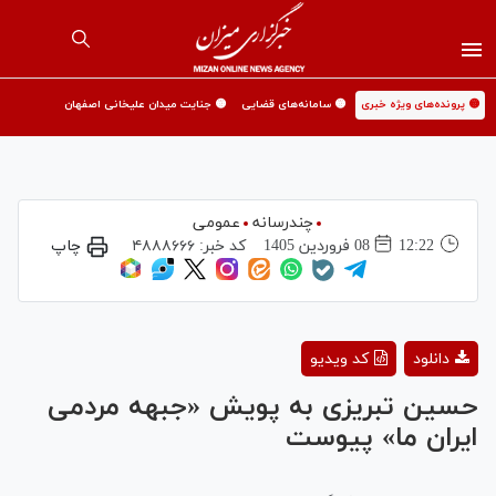
🟡 پرونده‌های ویژه خبری
🟡 سامانه‌های قضایی
🟡 جنایت میدان علیخانی اصفهان
چندرسانه
عمومی
12:22
08 فروردين 1405
کد خبر:
۴۸۸۸۶۶۶
چاپ
Play
دانلود
کد ویدیو
Video
حسین تبریزی به پویش «جبهه مردمی
ایران ما» پیوست