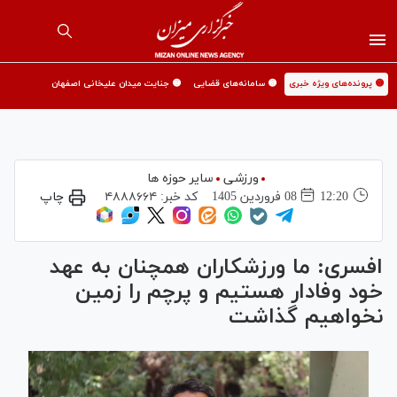
🟡 پرونده‌های ویژه خبری
🟡 سامانه‌های قضایی
🟡 جنایت میدان علیخانی اصفهان
ورزشی
سایر حوزه ها
12:20
08 فروردين 1405
کد خبر:
۴۸۸۸۶۶۴
چاپ
افسری: ما ورزشکاران همچنان به عهد
خود وفادار هستیم و پرچم را زمین
نخواهیم گذاشت