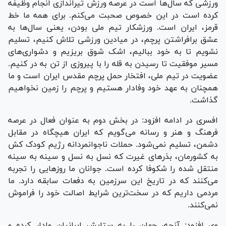
ورزشی که سال‌ها است در عرصه ورزش تیراندازی انجام وظیفه
کرده است در این خصوص صحبت می‌کنم. برای همه ما خط
قرمز، ایران است. ورزشکار تیم ملی بودن، یعنی سال‌ها به
عشق برافراشتن پرچم، در میادین ورزشی تلاش کنیم، تسلیم
نشویم تا به خود ببالیم، اشک شوق بریزیم و دشواری‌های
مسیر موفقیت تا رسیدن به قله را با پیروزی از تن به در کنیم.
عضویت در تیم ملی، افتخار حمل پرچم مقدس ایران است و ما
همچنان به عهد خود وفادار هستیم و پرچم را زمین نخواهیم
گذاشت.
افسری در ادامه افزود: در بخش دوم به عنوان فعال در عرصه
فرهنگ و هنر و رسانه می‌گویم که ایران هیچگاه در مقابل
دشمن، تسلیم نمی‌شود. حملات ناجوانمردانه رژیم کودک کش
به کشورمان، بذر‌های غیرت که نسل به نسل و سینه به سینه
منتقل شده را شکوفا کرده است. جوانان ما روز‌هایی را تجربه
می‌کنند که در تاریخ این سرزمین به دفعات سابقه دارد. ما
مردمی داریم که در سخت‌ترین شرایط اصالت خود را فراموش
نمی‌کنند.
وی افزود: آنچه، جهان را به ستایش ایرانیان وادار کرده و