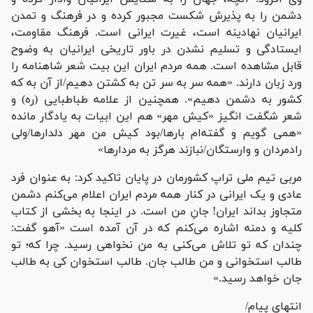
دشمن را به پذیرش شکست مجبور کرده و در فرهنگ و تمدن
ایرانیان نهادینه است، غیرت ایرانی است. فرهنگ مقاومت،
ایستادگی و تسلیم نشدن در باور تاریخی ایرانیان به وضوح
قابل مشاهده است. همه مردم ایران این بیت شعر شاهنامه را
ورد زبان دارند. «همه سر به سر تن به کشتن دهیم/از آن به که
کشور به دشمن دهیم». همچنین از علامه طباطبایی (ره) و
شعر شگفت انگیز «کیش مهر» هم این ابیات به یادگار مانده
«همی گویم و گفته‌ام بارها/بود کیش من مهر دلدارها/ولی
رادمردان و وارستگان/نبازند هرگز به مردارها»
مربی تیم ملی تراپ کشورمان در پایان تاکید کرد: به عنوان فرد
عادی و یک ایرانی در کنار همه مردم ایران اعلام می‌کنم دشمن
متجاوز بداند ایران! جانِ من است. در اینجا به بخشی از کتاب
کلیه و دمنه اشاره می‌کنم که در آن آمده است «آهو گفت:
چندان که تو تلاش می‌کنی به من نخواهی رسید. چرا که؛ تو
طالب استخوانی و من طالب جان. طالب استخوان کی به طالب
جان خواهد رسید.»
انتهای پیام/