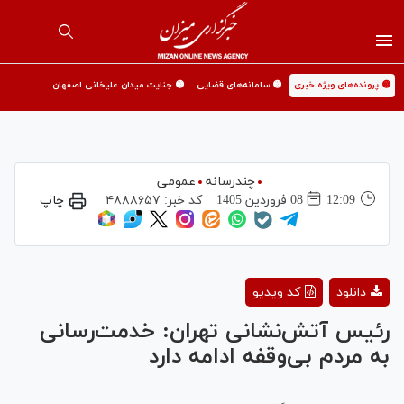
🟡 پرونده‌های ویژه خبری
🟡 سامانه‌های قضایی
🟡 جنایت میدان علیخانی اصفهان
چندرسانه
عمومی
12:09
08 فروردين 1405
کد خبر:
۴۸۸۸۶۵۷
چاپ
Play
دانلود
کد ویدیو
Video
رئیس آتش‌نشانی تهران: خدمت‌رسانی
به مردم بی‌وقفه ادامه دارد