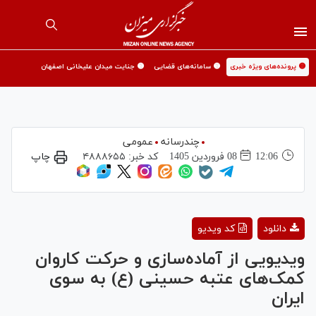
🟡 پرونده‌های ویژه خبری
🟡 سامانه‌های قضایی
🟡 جنایت میدان علیخانی اصفهان
چندرسانه
عمومی
12:06
08 فروردين 1405
کد خبر:
۴۸۸۸۶۵۵
چاپ
Play
دانلود
کد ویدیو
Video
ویدیویی از آماده‌سازی و حرکت کاروان
کمک‌های عتبه حسینی (ع) به سوی
ایران