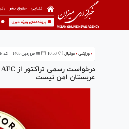
قضایی
حقوق بشر
وکی
🟡 پرونده‌های ویژه خبری
🟡 
ورزشی
فوتبال
10:53
08 فروردين 1405
کد خب
د
عربستان امن نیست