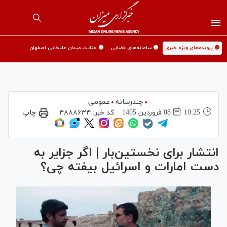
🟡 پرونده‌های ویژه خبری
🟡 سامانه‌های قضایی
🟡 جنایت میدان علیخانی اصفهان
چندرسانه
عمومی
10:25
08 فروردين 1405
کد خبر:
۴۸۸۸۶۳۴
چاپ
انتشار برای نخستین‌بار | اگر جزایر به
دست امارات و اسرائیل بیفته چی؟