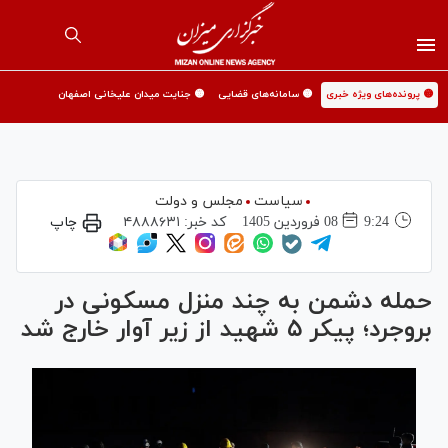
🟡 پرونده‌های ویژه خبری
🟡 سامانه‌های قضایی
🟡 جنایت میدان علیخانی اصفهان
سیاست
مجلس و دولت
9:24
08 فروردين 1405
کد خبر:
۴۸۸۸۶۳۱
چاپ
حمله دشمن به چند منزل مسکونی در
بروجرد؛ پیکر ۵ شهید از زیر آوار خارج شد