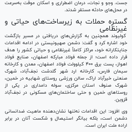
جست. وجو و نجات، درمان اضطراری و اسکان موقت به‌سرعت
در محل‌های حادثه مستقر شدند.
گستره حملات به زیرساخت‌های حیاتی و
غیرنظامی
کولیوند همچنین به گزارش‌های دریافتی در مسیر بازگشت
خود اشاره کرد و گفت: دشمن صهیونیستی در ادامه اقدامات
جنایتکارانه خود، مراکز کاملاً غیرنظامی و حیاتی کشور را هدف
قرار داده است؛ از جمله فولاد مبارکه اصفهان، صنایع فولاد
اهواز، پست برق ۴۰۰ کیلوولت فولاد اصفهان، معدن و کارخانه
سیمان فارس، کارخانه ارد شهر گلدشت نجف‌آباد، شهرک
صنعتی خیرآباد اراک، سالن ورزشی روستای شهابیه در خمین،
شهرک صنوف استان مرکزی، سوله دامداری در یکی از
روستا‌های خمین و حتی ساختمان‌های مسکونی در نجف‌آباد
قزوین.
وی افزود: این اقدامات نه‌تنها نشان‌دهنده ماهیت ضدانسانی
دشمن است، بلکه بیانگر استیصال و شکست آنان در برابر
اراده ملت ایران است.