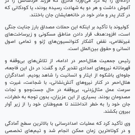
آزاده‌ای را به درد می‌آورد؛ مادری که فرزند خردسالش را در
آغوش داشت و هر دو به شهادت رسیده بودند، یا کودکانی که
در کنار پدر و مادر خود در خانه‌هایشان جان باختند.
کولیوند با تأکید بر اینکه این حملات مصداق بارز جنایت جنگی
است، افزود:هدف قرار دادن مناطق مسکونی و زیرساخت‌های
غیرنظامی، نقض آشکار کنوانسیون‌های ژنو و تمامی اصول
انسانی و حقوق بین‌الملل است.
رئیس جمعیت هلال‌احمر در ادامه، از تلاش‌های بی‌وقفه و
قهرمانانه نیرو‌های امدادی تقدیر کرد و گفت: در دل این فاجعه،
جلوه‌ای باشکوه از ایثار و انسانیت را شاهد بودیم. امدادگران
هلال‌احمر در کنار نیرو‌های آتش‌نشانی، با شجاعت، غیرت و
سرعت عمل مثال‌زدنی، بی‌وقفه در حال جست‌و‌جو و نجات
مصدومان بودند. بسیاری از این عزیزان، بدون توجه به خطرات،
جان خود را به خطر انداختند تا هم‌وطنان خود را از زیر آوار
بیرون بکشند.
وی تأکید کرد که عملیات امدادرسانی با بالاترین سطح آمادگی
و در کوتاه‌ترین زمان ممکن انجام شد و تیم‌های تخصصی