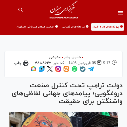
🟡 پرونده‌های ویژه خبری
🟡 سامانه‌های قضایی
🟡 جنایت میدان علیخانی اصفهان
حقوق بشر
عمومی
9:17
08 فروردين 1405
کد خبر:
۴۸۸۸۶۲۶
چاپ
دولت ترامپ تحت کنترل صنعت
دروغگویی؛ پیامدهای جهانی لفاظی‌های
واشنگتن برای حقیقت