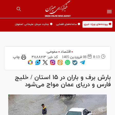
🟡 پرونده‌های ویژه خبری
🟡 سامانه‌های قضایی
🟡 جنایت میدان علیخانی اصفهان
اقتصاد
عمومی
8:13
08 فروردين 1405
کد خبر:
۴۸۸۸۶۱۴
چاپ
بارش برف و باران در ۱۵ استان / خلیج
فارس و دریای عمان مواج می‌شود