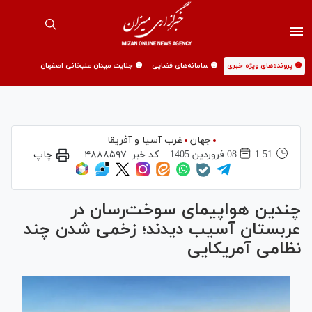
🟡 پرونده‌های ویژه خبری
🟡 سامانه‌های قضایی
🟡 جنایت میدان علیخانی اصفهان
جهان
غرب آسیا و آفریقا
1:51
08 فروردين 1405
کد خبر:
۴۸۸۸۵۹۷
چاپ
چندین هواپیمای سوخت‌رسان در
عربستان آسیب دیدند؛ زخمی شدن چند
نظامی آمریکایی