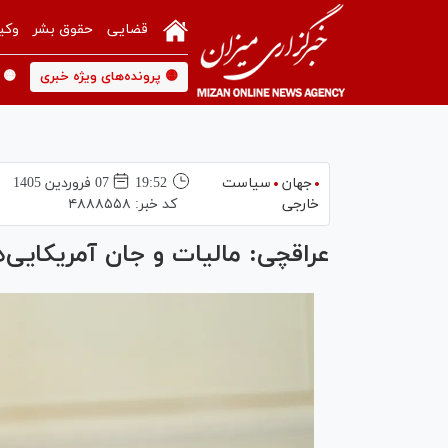
قضایی
حقوق بشر
وکی
🟡 پرونده‌های ویژه خبری
🟡 
جهان
سیاست
19:52
07 فروردين 1405
خارجی
کد خبر:
۴۸۸۸۵۵۸
عراقچی: مالیات و جان آمریکایی‌ه