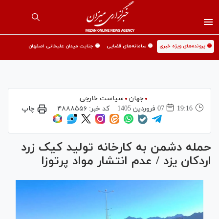
🟡 پرونده‌های ویژه خبری
🟡 سامانه‌های قضایی
🟡 جنایت میدان علیخانی اصفهان
جهان
سیاست خارجی
19:16
07 فروردين 1405
کد خبر:
۴۸۸۸۵۵۶
چاپ
حمله دشمن به کارخانه تولید کیک زرد
اردکان یزد / عدم انتشار مواد پرتوزا