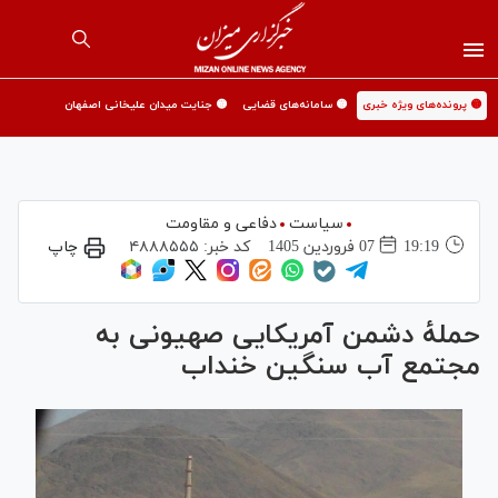
🟡 پرونده‌های ویژه خبری
🟡 سامانه‌های قضایی
🟡 جنایت میدان علیخانی اصفهان
سیاست
دفاعی و مقاومت
19:19
07 فروردين 1405
کد خبر:
۴۸۸۸۵۵۵
چاپ
حملهٔ دشمن آمریکایی صهیونی به
مجتمع آب سنگین خنداب