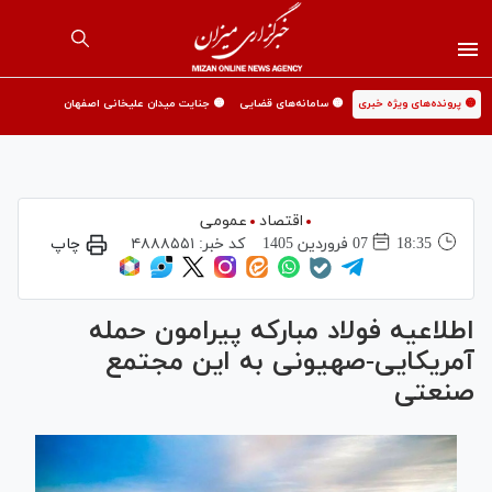
🟡 پرونده‌های ویژه خبری
🟡 سامانه‌های قضایی
🟡 جنایت میدان علیخانی اصفهان
اقتصاد
عمومی
18:35
07 فروردين 1405
کد خبر:
۴۸۸۸۵۵۱
چاپ
اطلاعیه فولاد مبارکه پیرامون حمله
آمریکایی-صهیونی به این مجتمع
صنعتی