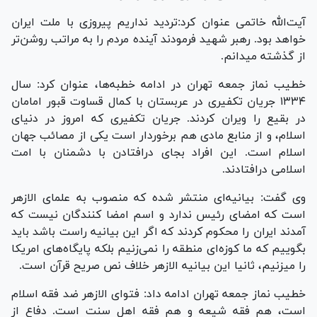
آیت‌الله خاتمی عنوان کرد:تردید نداریم پیروزی با ملت ایران
خواهد بود. رهبر شهید فرمودند آینده مردم را به مراتب روشن‌تر
از گذشته میدانم.
خطیب نماز جمعه تهران در ادامه خطبه‌ها، عنوان کرد: سال
۱۳۳۴ جریان تکفیری در عربستان با کمال قساوت قبور امامان
در بقیع را ویران کردند. جریان تکفیری که امروز در دنیای
اسلام، و از منابع مادی هم برخوردار است یکی از مصائب جهان
اسلام است. این افراد بجای درافتادن با دشمنان با امت
اسلامی درافتادند.
وی گفت: بیانیه‌ای منتشر شده که منصوب به علمای الازهر
است که امضای رئیس ندارد و اسم امضا کنندگان نیست که
آمدند ایران را محکوم کردند که اگر این بیانیه راست باشد باید
بگوییم که ما کوزه‌ای منطقه را نمی‌زنیم بلکه پایگاه‌های امریکا
را میزنیم، ثانیا این بیانیه الازهر خلاف نص صریح قرآن است.
خطیب نماز جمعه تهران ادامه داد: فتوای الازهر ضد فقه اسلام
است، هم فقه شیعه و هم فقه اهل سنت است. دفاع از