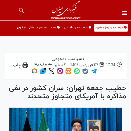
🟡 پرونده‌های ویژه خبری
🟡 سامانه‌های قضایی
🟡 جنایت میدان علیخانی اصفهان
سیاست
عمومی
17:34
07 فروردين 1405
کد خبر:
۴۸۸۸۵۴۶
چاپ
خطیب جمعه تهران: سران کشور در نفی
مذاکره با آمریکای متجاوز متحدند