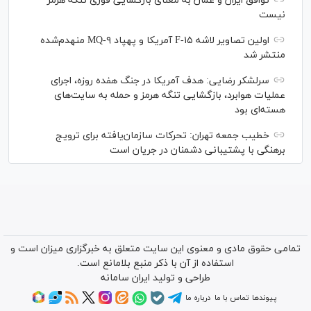
توافق ایران و عمان به معنای بازگشایی فوری تنگه هرمز
نیست
اولین تصاویر لاشه F-۱۵ آمریکا و پهپاد MQ-۹ منهدم‌شده
منتشر شد
سرلشکر رضایی: هدف آمریکا در جنگ هفده روزه، اجرای
عملیات هوابرد، بازگشایی تنگه هرمز و حمله به سایت‌های
هسته‌ای بود
خطیب جمعه تهران: تحرکات سازمان‌یافته برای ترویج
برهنگی با پشتیبانی دشمنان در جریان است
تمامی حقوق مادی و معنوی این سایت متعلق به خبرگزاری میزان است و
استفاده از آن با ذکر منبع بلامانع است.
طراحی و تولید
ایران سامانه
پیوندها
تماس با ما
درباره ما