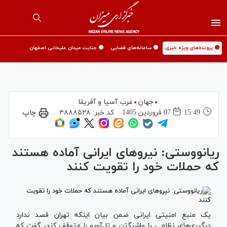
🟡 پرونده‌های ویژه خبری
🟡 سامانه‌های قضایی
🟡 جنایت میدان علیخانی اصفهان
جهان
غرب آسیا و آفریقا
15:49
07 فروردين 1405
کد خبر:
۴۸۸۸۵۲۸
چاپ
ریانووستی: نیروهای ایرانی آماده هستند
که حملات خود را تقویت کنند
یک منبع امنیتی ایرانی ضمن بیان اینکه تهران قصد ندارد
درگیری‌های نظامی با واشنگتن و تل‌آویو را متوقف کند، گفت که