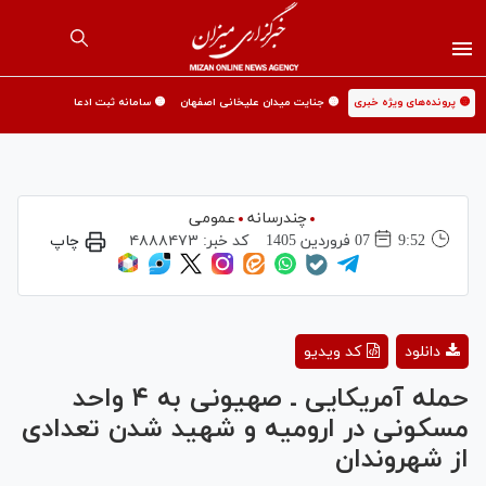
🟡 پرونده‌های ویژه خبری
🟡 جنایت میدان علیخانی اصفهان
🟡 سامانه ثبت ادعا
چندرسانه
عمومی
9:52
07 فروردين 1405
کد خبر:
۴۸۸۸۴۷۳
چاپ
Play
دانلود
کد ویدیو
Video
حمله آمریکایی ـ صهیونی به ۴ واحد
مسکونی در ارومیه و شهید شدن تعدادی
از شهروندان