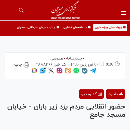
🟡 پرونده‌های ویژه خبری
🟡 سامانه‌های قضایی
🟡 جنایت میدان علیخانی اصفهان
چندرسانه
عمومی
9:36
07 فروردين 1405
کد خبر:
۴۸۸۸۴۶۶
چاپ
Play
دانلود
کد ویدیو
Video
حضور انقلابی مردم یزد زیر باران - خیابان
مسجد جامع