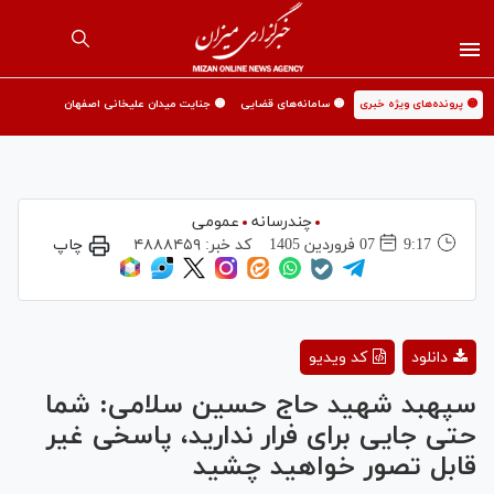
🟡 پرونده‌های ویژه خبری
🟡 سامانه‌های قضایی
🟡 جنایت میدان علیخانی اصفهان
چندرسانه
عمومی
9:17
07 فروردين 1405
کد خبر:
۴۸۸۸۴۵۹
چاپ
Play
دانلود
کد ویدیو
Video
سپهبد شهید حاج حسین سلامی: شما
حتی جایی برای فرار ندارید، پاسخی غیر
قابل تصور خواهید چشید