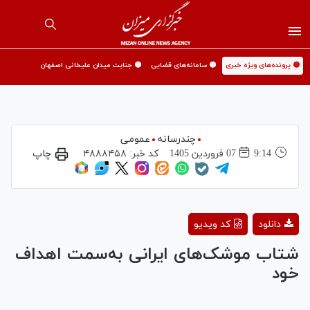
🟡 پرونده‌های ویژه خبری
🟡 سامانه‌های قضایی
🟡 جنایت میدان علیخانی اصفهان
چندرسانه
عمومی
9:14
07 فروردين 1405
کد خبر:
۴۸۸۸۴۵۸
چاپ
Play
دانلود
کد ویدیو
Video
شتاب موشک‌های ایرانی به‌سمت اهداف
خود