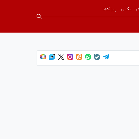
ی
عکس
پیوندها