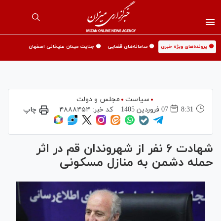
🟡 پرونده‌های ویژه خبری
🟡 سامانه‌های قضایی
🟡 جنایت میدان علیخانی اصفهان
سیاست
مجلس و دولت
8:31
07 فروردين 1405
کد خبر:
۴۸۸۸۴۵۴
چاپ
شهادت ۶ نفر از شهروندان قم در اثر
حمله دشمن به منازل مسکونی