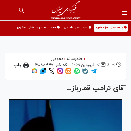
🟡 پرونده‌های ویژه خبری
🟡 سامانه‌های قضایی
🟡 جنایت میدان علیخانی اصفهان
چندرسانه
عمومی
3:08
07 فروردين 1405
کد خبر:
۴۸۸۸۴۴۷
چاپ
آقای ترامپ قمارباز...