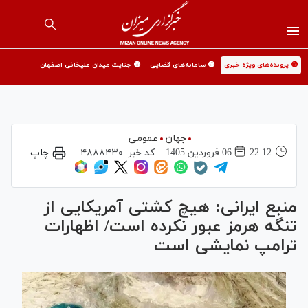
🟡 پرونده‌های ویژه خبری
🟡 سامانه‌های قضایی
🟡 جنایت میدان علیخانی اصفهان
جهان
عمومی
22:12
06 فروردين 1405
کد خبر:
۴۸۸۸۴۳۰
چاپ
منبع ایرانی: هیچ کشتی آمریکایی از
تنگه هرمز عبور نکرده است/ اظهارات
ترامپ نمایشی است