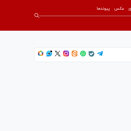
ی
عکس
پیوندها