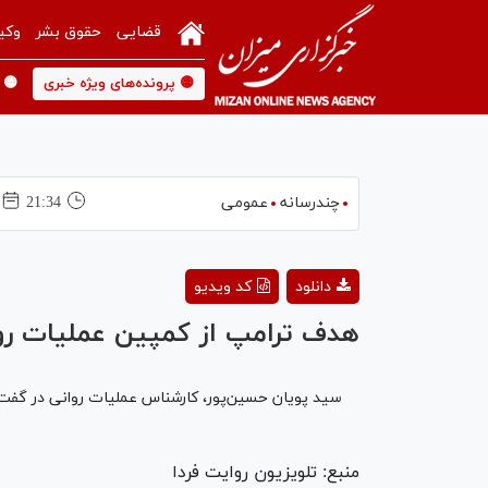
قضایی
حقوق بشر
وکی
🟡 پرونده‌های ویژه خبری
🟡 
چندرسانه
عمومی
21:34
دانلود
کد ویدیو
هدف ترامپ از کمپین عملیات رو
سید پویان حسین‌پور، کارشناس عملیات روانی در گفت‌و‌
منبع: تلویزیون روایت فردا