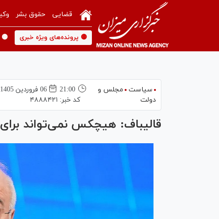
قضایی
حقوق بشر
وکی
🟡 پرونده‌های ویژه خبری
🟡 
سیاست
مجلس و
21:00
06 فروردين 1405
دولت
کد خبر:
۴۸۸۸۴۲۱
قالیباف: هیچکس نمی‌تواند برای ا