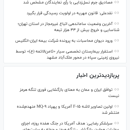
مصادیق جرم نسل‌زدایی با رأی نمایندگان مشخص شد
نقدعلی: قانون مهریه در اولویت رسیدگی قرار بگیرد
آخرین وضعیت ساماندهی اتباع غیرمجاز در استان تهران؛
شناسایی و خروج بیش از ۴۴ هزار تبعه
ورود دیوان محاسبات به پرونده شرکت بیمه ایران-انگلیس
استقرار بیمارستان تخصصی سیار «ثامن‌الائمه (ع)» توسط
نیروی زمینی سپاه در محور ملک‌آباد مشهد
پربازدیدترین اخبار
توافق ایران و عمان به معنای بازگشایی فوری تنگه هرمز
نیست
اولین تصاویر لاشه F-۱۵ آمریکا و پهپاد MQ-۹ منهدم‌شده
منتشر شد
سرلشکر رضایی: هدف آمریکا در جنگ هفده روزه، اجرای
عملیات هوابرد، بازگشایی تنگه هرمز و حمله به سایت‌های